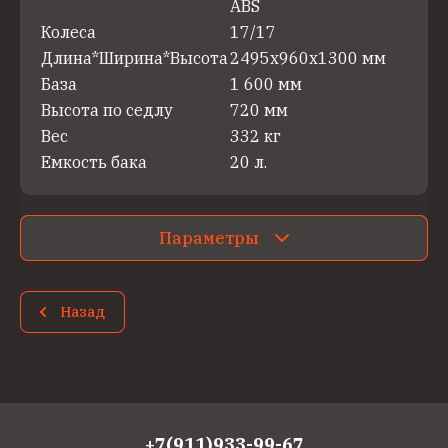
ABS
Колеса
17/17
Длина*Ширина*Высота
2495x960x1300 мм
База
1 600 мм
Высота по седлу
720 мм
Вес
332 кг
Емкость бака
20 л.
Параметры
Назад
+7(911)933-99-67