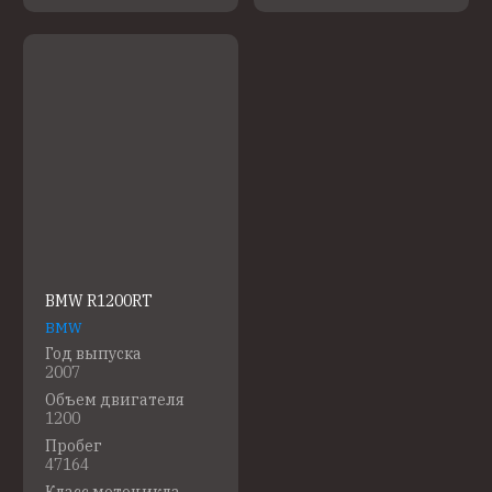
BMW R1200RT
BMW
Год выпуска
2007
Объем двигателя
1200
Пробег
47164
Класс мотоцикла