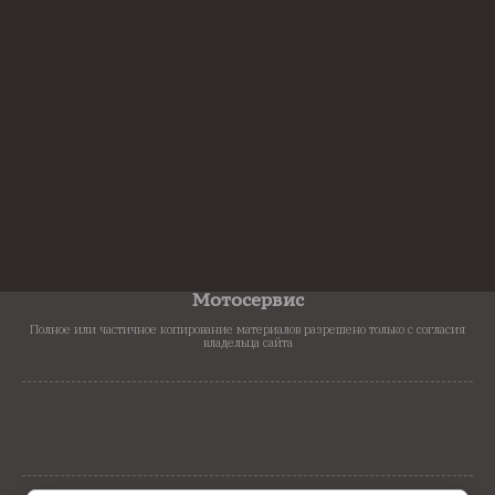
График работы
Вт-Пт 10 - 19 Сб-Вс 10 - 15 Пн - Выходной
Наш адрес
г. Санкт-Петербург, ул. Седова д. 10
E-mail
bike.spb@mail.ru
Мототехника из Японии
Мотосервис
Полное или частичное копирование материалов разрешено только с согласия
владельца сайта